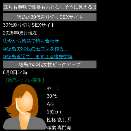
立ちも地味で性格もおとなしそうに見えるけどえっち好き！気持
話題の30代割り切りSEXサイト
30代割り切りSEXサイト
2026年08月現在
①今から徳島で待ち合わせ
②徳島で30代のセフレを作る！
③徳島近辺で、まずは連絡先交換
徳島の30代女性ピックアップ
8月8日14時
【徳島-セフレ募集】
やーこ
30代
A型
162cm
性格:癒し系
職業:専門職