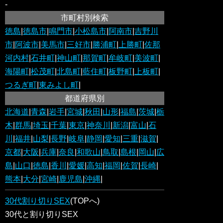
-
市町村別検索
徳島
|
徳島市
|
鳴門市
|
小松島市
|
阿南市
|
吉野川
市
|
阿波市
|
美馬市
|
三好市
|
勝浦町
|
上勝町
|
佐那
河内村
|
石井町
|
神山町
|
那賀町
|
牟岐町
|
美波町
|
海陽町
|
松茂町
|
北島町
|
藍住町
|
板野町
|
上板町
|
つるぎ町
|
東みよし町
|
都道府県別
北海道
|
青森
|
岩手
|
宮城
|
秋田
|
山形
|
福島
|
茨城
|
栃
木
|
群馬
|
埼玉
|
千葉
|
東京
|
神奈川
|
新潟
|
富山
|
石
川
|
福井
|
山梨
|
長野
|
岐阜
|
静岡
|
愛知
|
三重
|
滋賀
|
京都
|
大阪
|
兵庫
|
奈良
|
和歌山
|
鳥取
|
島根
|
岡山
|
広
島
|
山口
|
徳島
|
香川
|
愛媛
|
高知
|
福岡
|
佐賀
|
長崎
|
熊本
|
大分
|
宮崎
|
鹿児島
|
沖縄
|
30代割り切りSEX
(TOPへ)
30代と割り切りSEX