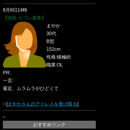
8月8日14時
【徳島-セフレ募集】
まやか
30代
B型
152cm
性格:積極的
職業:OL
PR:
一言:
最近、ムラムラがひどくて
[
まやかさんのアドレスを受け取る
]
--
おすすめリンク