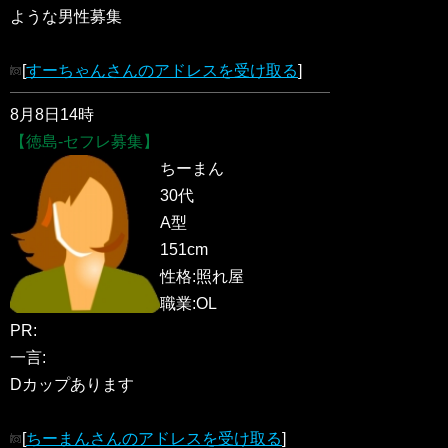
ような男性募集
[
すーちゃんさんのアドレスを受け取る
]
8月8日14時
【徳島-セフレ募集】
ちーまん
30代
A型
151cm
性格:照れ屋
職業:OL
PR:
一言:
Dカップあります
[
ちーまんさんのアドレスを受け取る
]