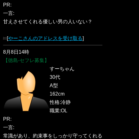
PR:
一言:
甘えさせてくれる優しい男の人いない？
[
やーこさんのアドレスを受け取る
]
8月8日14時
【徳島-セフレ募集】
すーちゃん
30代
A型
162cm
性格:冷静
職業:OL
PR:
一言:
常識があり、約束事をしっかり守ってくれる