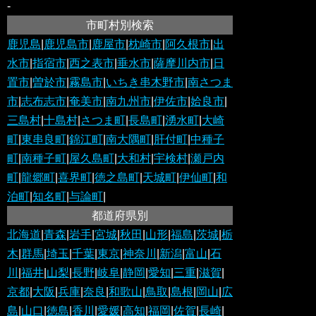
-
市町村別検索
鹿児島
|
鹿児島市
|
鹿屋市
|
枕崎市
|
阿久根市
|
出
水市
|
指宿市
|
西之表市
|
垂水市
|
薩摩川内市
|
日
置市
|
曽於市
|
霧島市
|
いちき串木野市
|
南さつま
市
|
志布志市
|
奄美市
|
南九州市
|
伊佐市
|
姶良市
|
三島村
|
十島村
|
さつま町
|
長島町
|
湧水町
|
大崎
町
|
東串良町
|
錦江町
|
南大隅町
|
肝付町
|
中種子
町
|
南種子町
|
屋久島町
|
大和村
|
宇検村
|
瀬戸内
町
|
龍郷町
|
喜界町
|
徳之島町
|
天城町
|
伊仙町
|
和
泊町
|
知名町
|
与論町
|
都道府県別
北海道
|
青森
|
岩手
|
宮城
|
秋田
|
山形
|
福島
|
茨城
|
栃
木
|
群馬
|
埼玉
|
千葉
|
東京
|
神奈川
|
新潟
|
富山
|
石
川
|
福井
|
山梨
|
長野
|
岐阜
|
静岡
|
愛知
|
三重
|
滋賀
|
京都
|
大阪
|
兵庫
|
奈良
|
和歌山
|
鳥取
|
島根
|
岡山
|
広
島
|
山口
|
徳島
|
香川
|
愛媛
|
高知
|
福岡
|
佐賀
|
長崎
|