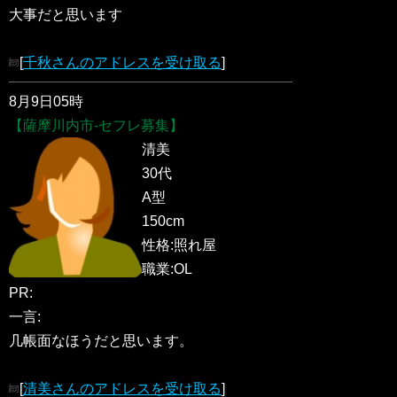
大事だと思います
[
千秋さんのアドレスを受け取る
]
8月9日05時
【薩摩川内市-セフレ募集】
清美
30代
A型
150cm
性格:照れ屋
職業:OL
PR:
一言:
几帳面なほうだと思います。
[
清美さんのアドレスを受け取る
]