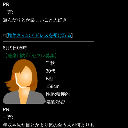
PR:
一言:
遊んだりとか楽しいこと大好き
[
舞美さんのアドレスを受け取る
]
8月9日05時
【薩摩川内市-セフレ募集】
千秋
30代
B型
158cm
性格:積極的
職業:秘密
PR:
一言:
年収や見た目とかより気の合う人が何よりも