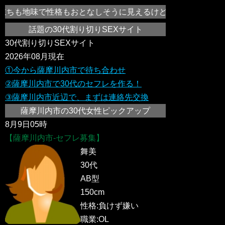
ちも地味で性格もおとなしそうに見えるけどえっち好き！気持ち
話題の30代割り切りSEXサイト
30代割り切りSEXサイト
2026年08月現在
①今から薩摩川内市で待ち合わせ
②薩摩川内市で30代のセフレを作る！
③薩摩川内市近辺で、まずは連絡先交換
薩摩川内市の30代女性ピックアップ
8月9日05時
【薩摩川内市-セフレ募集】
舞美
30代
AB型
150cm
性格:負けず嫌い
職業:OL