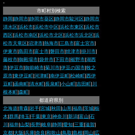
-
市町村別検索
静岡
|
静岡市
|
静岡市葵区
|
静岡市駿河区
|
静岡市
清水区
|
浜松市
|
浜松市中区
|
浜松市東区
|
浜松市
西区
|
浜松市南区
|
浜松市北区
|
浜松市浜北区
|
浜
松市天竜区
|
沼津市
|
熱海市
|
三島市
|
富士宮市
|
伊東市
|
島田市
|
富士市
|
磐田市
|
焼津市
|
掛川市
|
藤枝市
|
御殿場市
|
袋井市
|
下田市
|
裾野市
|
湖西
市
|
伊豆市
|
御前崎市
|
菊川市
|
伊豆の国市
|
牧之
原市
|
東伊豆町
|
河津町
|
南伊豆町
|
松崎町
|
西伊
豆町
|
函南町
|
清水町
|
長泉町
|
小山町
|
吉田町
|
川
根本町
|
森町
|
都道府県別
北海道
|
青森
|
岩手
|
宮城
|
秋田
|
山形
|
福島
|
茨城
|
栃
木
|
群馬
|
埼玉
|
千葉
|
東京
|
神奈川
|
新潟
|
富山
|
石
川
|
福井
|
山梨
|
長野
|
岐阜
|
静岡
|
愛知
|
三重
|
滋賀
|
京都
|
大阪
|
兵庫
|
奈良
|
和歌山
|
鳥取
|
島根
|
岡山
|
広