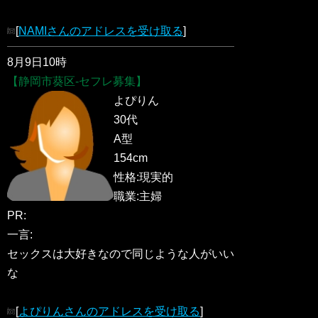
[
NAMIさんのアドレスを受け取る
]
8月9日10時
【静岡市葵区-セフレ募集】
よぴりん
30代
A型
154cm
性格:現実的
職業:主婦
PR:
一言:
セックスは大好きなので同じような人がいい
な
[
よぴりんさんのアドレスを受け取る
]