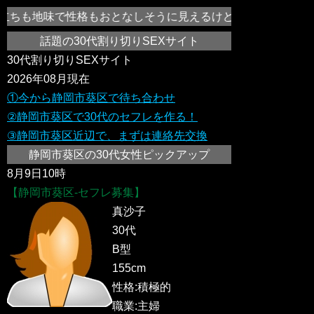
ちも地味で性格もおとなしそうに見えるけどえっち好き！気持ち
話題の30代割り切りSEXサイト
30代割り切りSEXサイト
2026年08月現在
①今から静岡市葵区で待ち合わせ
②静岡市葵区で30代のセフレを作る！
③静岡市葵区近辺で、まずは連絡先交換
静岡市葵区の30代女性ピックアップ
8月9日10時
【静岡市葵区-セフレ募集】
真沙子
30代
B型
155cm
性格:積極的
職業:主婦