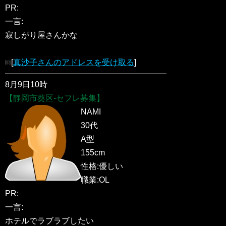
PR:
一言:
寂しがり屋さんかな
[
真沙子さんのアドレスを受け取る
]
8月9日10時
【静岡市葵区-セフレ募集】
NAMI
30代
A型
155cm
性格:優しい
職業:OL
PR:
一言:
ホテルでラブラブしたい