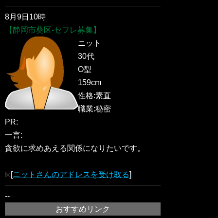
8月9日10時
【静岡市葵区-セフレ募集】
ニット
30代
O型
159cm
性格:素直
職業:秘密
PR:
一言:
貪欲に求めあえる関係になりたいです。
[
ニットさんのアドレスを受け取る
]
--
おすすめリンク